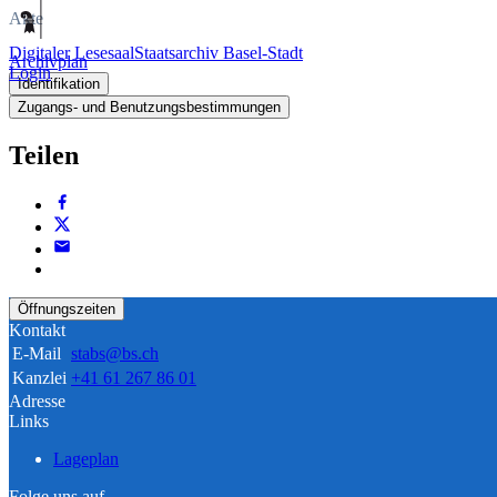
Akte
Digitaler Lesesaal
Staatsarchiv Basel-Stadt
Archivplan
Login
Identifikation
Zugangs- und Benutzungsbestimmungen
Teilen
Öffnungszeiten
Kontakt
E-Mail
stabs@bs.ch
Kanzlei
+41 61 267 86 01
Adresse
Links
Lageplan
Folge uns auf