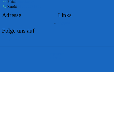
E-Mail
stabs@bs.ch
Kanzlei
+41 61 267 86 01
Adresse
Links
Lageplan
Folge uns auf
Impressum
Disclaimer