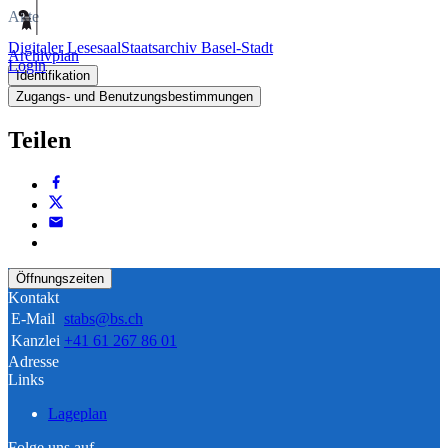
Akte
Digitaler Lesesaal
Staatsarchiv Basel-Stadt
Archivplan
Login
Identifikation
Zugangs- und Benutzungsbestimmungen
Teilen
Öffnungszeiten
Kontakt
E-Mail
stabs@bs.ch
Kanzlei
+41 61 267 86 01
Adresse
Links
Lageplan
Folge uns auf