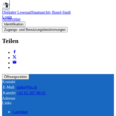
Akte
Plan
Digitaler Lesesaal
Staatsarchiv Basel-Stadt
Login
Archivplan
Identifikation
Zugangs- und Benutzungsbestimmungen
Teilen
Öffnungszeiten
Kontakt
E-Mail
stabs@bs.ch
Kanzlei
+41 61 267 86 01
Adresse
Links
Lageplan