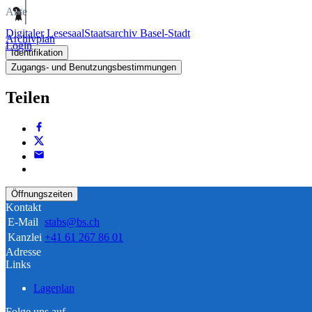
Akte
Digitaler Lesesaal
Staatsarchiv Basel-Stadt
Archivplan
Login
Identifikation
Zugangs- und Benutzungsbestimmungen
Teilen
Öffnungszeiten
Kontakt
E-Mail
stabs@bs.ch
Kanzlei
+41 61 267 86 01
Adresse
Links
Lageplan
Folge uns auf