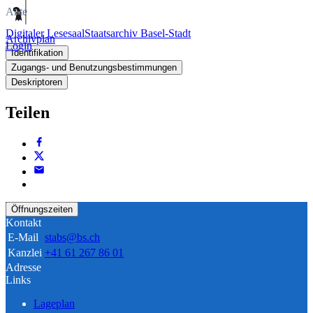
Akte
Digitaler Lesesaal
Staatsarchiv Basel-Stadt
Archivplan
Login
Identifikation
Zugangs- und Benutzungsbestimmungen
Deskriptoren
Teilen
Öffnungszeiten
Kontakt
E-Mail
stabs@bs.ch
Kanzlei
+41 61 267 86 01
Adresse
Links
Lageplan