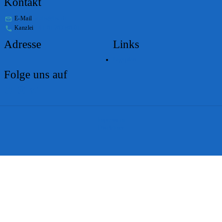
Kontakt
E-Mail
stabs@bs.ch
Kanzlei
+41 61 267 86 01
Adresse
Links
Lageplan
Folge uns auf
Impressum
Disclaimer