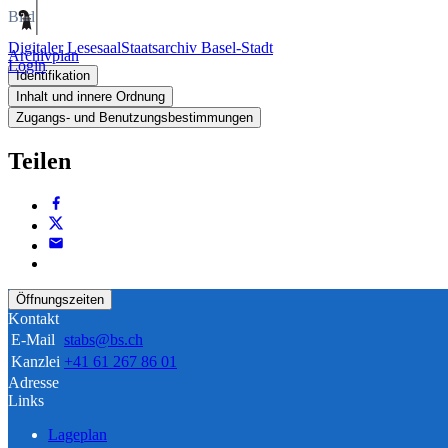
Bild
Digitaler Lesesaal
Staatsarchiv Basel-Stadt
Archivplan
Login
Identifikation
Inhalt und innere Ordnung
Zugangs- und Benutzungsbestimmungen
Teilen
Öffnungszeiten
Kontakt
E-Mail
stabs@bs.ch
Kanzlei
+41 61 267 86 01
Adresse
Links
Lageplan