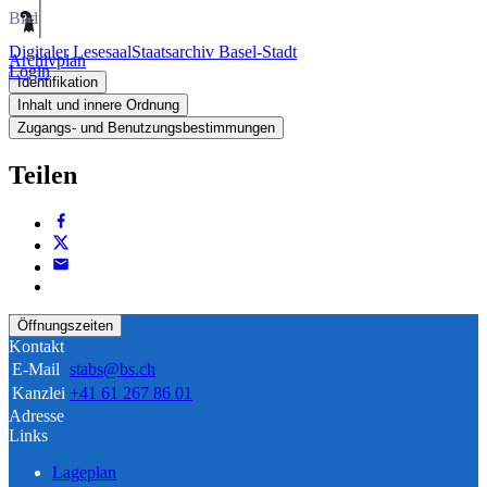
Bild
Digitaler Lesesaal
Staatsarchiv Basel-Stadt
Archivplan
Login
Identifikation
Inhalt und innere Ordnung
Zugangs- und Benutzungsbestimmungen
Teilen
Öffnungszeiten
Kontakt
E-Mail
stabs@bs.ch
Kanzlei
+41 61 267 86 01
Adresse
Links
Lageplan