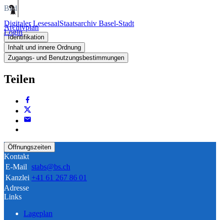
Bild
Digitaler Lesesaal
Staatsarchiv Basel-Stadt
Archivplan
Login
Identifikation
Inhalt und innere Ordnung
Zugangs- und Benutzungsbestimmungen
Teilen
Öffnungszeiten
Kontakt
E-Mail
stabs@bs.ch
Kanzlei
+41 61 267 86 01
Adresse
Links
Lageplan