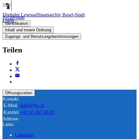
Bild
Digitaler Lesesaal
Staatsarchiv Basel-Stadt
Archivplan
Login
Identifikation
Inhalt und innere Ordnung
Zugangs- und Benutzungsbestimmungen
Teilen
Öffnungszeiten
Kontakt
E-Mail
stabs@bs.ch
Kanzlei
+41 61 267 86 01
Adresse
Links
Lageplan