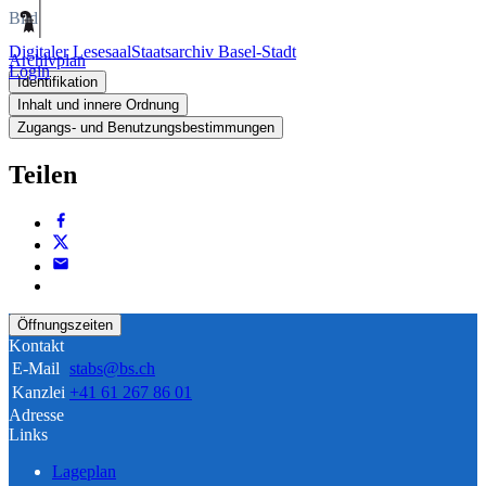
Bild
Digitaler Lesesaal
Staatsarchiv Basel-Stadt
Archivplan
Login
Identifikation
Inhalt und innere Ordnung
Zugangs- und Benutzungsbestimmungen
Teilen
Öffnungszeiten
Kontakt
E-Mail
stabs@bs.ch
Kanzlei
+41 61 267 86 01
Adresse
Links
Lageplan