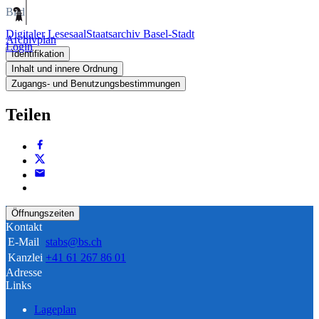
Bild
Digitaler Lesesaal
Staatsarchiv Basel-Stadt
Archivplan
Login
Identifikation
Inhalt und innere Ordnung
Zugangs- und Benutzungsbestimmungen
Teilen
Öffnungszeiten
Kontakt
E-Mail
stabs@bs.ch
Kanzlei
+41 61 267 86 01
Adresse
Links
Lageplan