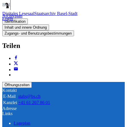
Bild
Digitaler Lesesaal
Staatsarchiv Basel-Stadt
Archivplan
Login
Identifikation
Inhalt und innere Ordnung
Zugangs- und Benutzungsbestimmungen
Teilen
Öffnungszeiten
Kontakt
E-Mail
stabs@bs.ch
Kanzlei
+41 61 267 86 01
Adresse
Links
Lageplan