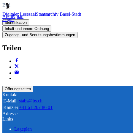
Bild
Digitaler Lesesaal
Staatsarchiv Basel-Stadt
Archivplan
Login
Identifikation
Inhalt und innere Ordnung
Zugangs- und Benutzungsbestimmungen
Teilen
Öffnungszeiten
Kontakt
E-Mail
stabs@bs.ch
Kanzlei
+41 61 267 86 01
Adresse
Links
Lageplan