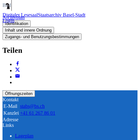
Bild
Digitaler Lesesaal
Staatsarchiv Basel-Stadt
Archivplan
Login
Identifikation
Inhalt und innere Ordnung
Zugangs- und Benutzungsbestimmungen
Teilen
Öffnungszeiten
Kontakt
E-Mail
stabs@bs.ch
Kanzlei
+41 61 267 86 01
Adresse
Links
Lageplan