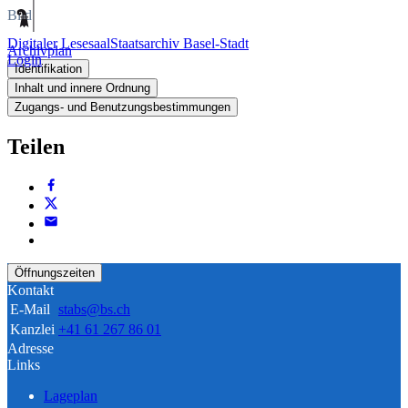
Bild
Digitaler Lesesaal
Staatsarchiv Basel-Stadt
Archivplan
Login
Identifikation
Inhalt und innere Ordnung
Zugangs- und Benutzungsbestimmungen
Teilen
Öffnungszeiten
Kontakt
E-Mail
stabs@bs.ch
Kanzlei
+41 61 267 86 01
Adresse
Links
Lageplan