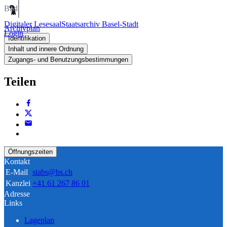
Bild
Digitaler Lesesaal
Staatsarchiv Basel-Stadt
Archivplan
Login
Identifikation
Inhalt und innere Ordnung
Zugangs- und Benutzungsbestimmungen
Teilen
Öffnungszeiten
Kontakt
E-Mail
stabs@bs.ch
Kanzlei
+41 61 267 86 01
Adresse
Links
Lageplan