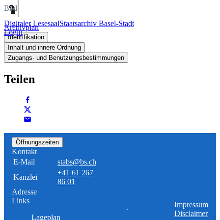
Bild
Digitaler Lesesaal
Staatsarchiv Basel-Stadt
Archivplan
Login
Identifikation
Inhalt und innere Ordnung
Zugangs- und Benutzungsbestimmungen
Teilen
Öffnungszeiten
Kontakt
E-Mail
stabs@bs.ch
+41 61 267
Kanzlei
86 01
Adresse
Links
Impressum
Disclaimer
Lageplan