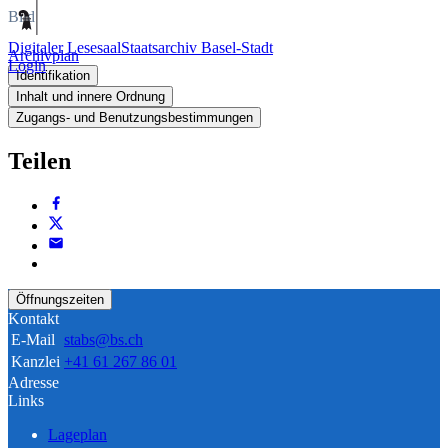
Bild
Digitaler Lesesaal
Staatsarchiv Basel-Stadt
Archivplan
Login
Identifikation
Inhalt und innere Ordnung
Zugangs- und Benutzungsbestimmungen
Teilen
Öffnungszeiten
Kontakt
E-Mail
stabs@bs.ch
Kanzlei
+41 61 267 86 01
Adresse
Links
Lageplan