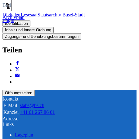
Bild
Digitaler Lesesaal
Staatsarchiv Basel-Stadt
Archivplan
Login
Identifikation
Inhalt und innere Ordnung
Zugangs- und Benutzungsbestimmungen
Teilen
Öffnungszeiten
Kontakt
E-Mail
stabs@bs.ch
Kanzlei
+41 61 267 86 01
Adresse
Links
Lageplan