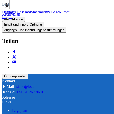
Bild
Digitaler Lesesaal
Staatsarchiv Basel-Stadt
Archivplan
Login
Identifikation
Inhalt und innere Ordnung
Zugangs- und Benutzungsbestimmungen
Teilen
Öffnungszeiten
Kontakt
E-Mail
stabs@bs.ch
Kanzlei
+41 61 267 86 01
Adresse
Links
Lageplan