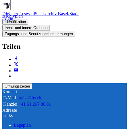
Bild
Digitaler Lesesaal
Staatsarchiv Basel-Stadt
Archivplan
Login
Identifikation
Inhalt und innere Ordnung
Zugangs- und Benutzungsbestimmungen
Teilen
Öffnungszeiten
Kontakt
E-Mail
stabs@bs.ch
Kanzlei
+41 61 267 86 01
Adresse
Links
Lageplan