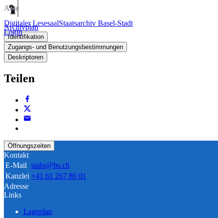
Akte
Digitaler Lesesaal
Staatsarchiv Basel-Stadt
Archivplan
Login
Identifikation
Zugangs- und Benutzungsbestimmungen
Deskriptoren
Teilen
Öffnungszeiten
Kontakt
E-Mail
stabs@bs.ch
Kanzlei
+41 61 267 86 01
Adresse
Links
Lageplan