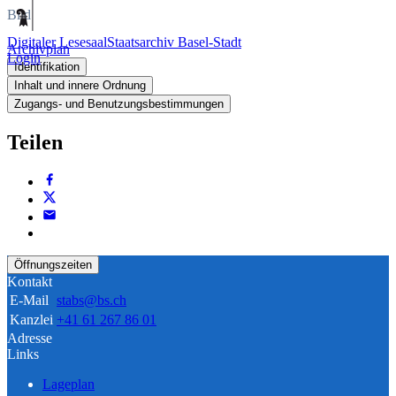
Bild
Digitaler Lesesaal
Staatsarchiv Basel-Stadt
Archivplan
Login
Identifikation
Inhalt und innere Ordnung
Zugangs- und Benutzungsbestimmungen
Teilen
Öffnungszeiten
Kontakt
E-Mail
stabs@bs.ch
Kanzlei
+41 61 267 86 01
Adresse
Links
Lageplan