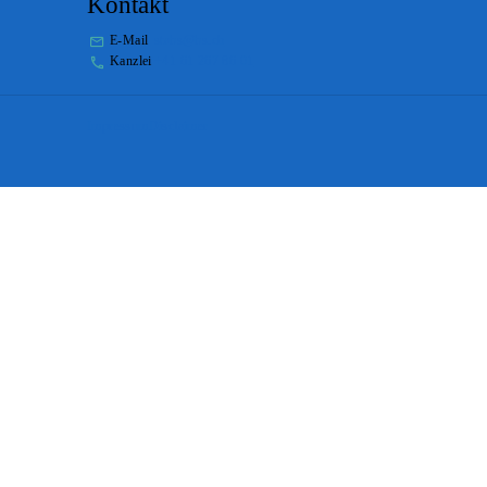
Kontakt
E-Mail
stabs@bs.ch
Kanzlei
+41 61 267 86 01
Impressum
Disclaimer