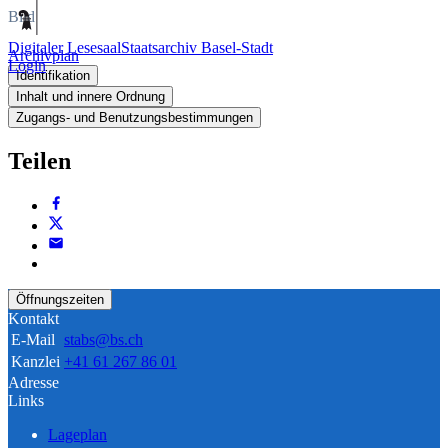
Bild
Digitaler Lesesaal
Staatsarchiv Basel-Stadt
Archivplan
Login
Identifikation
Inhalt und innere Ordnung
Zugangs- und Benutzungsbestimmungen
Teilen
Öffnungszeiten
Kontakt
E-Mail
stabs@bs.ch
Kanzlei
+41 61 267 86 01
Adresse
Links
Lageplan