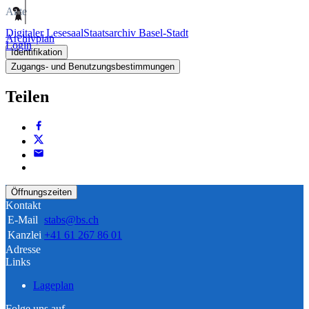
Akte
Digitaler Lesesaal
Staatsarchiv Basel-Stadt
Archivplan
Login
Identifikation
Zugangs- und Benutzungsbestimmungen
Teilen
Öffnungszeiten
Kontakt
E-Mail
stabs@bs.ch
Kanzlei
+41 61 267 86 01
Adresse
Links
Lageplan
Folge uns auf