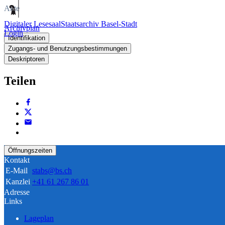
Akte
Digitaler Lesesaal
Staatsarchiv Basel-Stadt
Archivplan
Login
Identifikation
Zugangs- und Benutzungsbestimmungen
Deskriptoren
Teilen
Öffnungszeiten
Kontakt
E-Mail
stabs@bs.ch
Kanzlei
+41 61 267 86 01
Adresse
Links
Lageplan