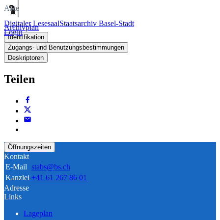
Akte
Digitaler Lesesaal
Staatsarchiv Basel-Stadt
Archivplan
Login
Identifikation
Zugangs- und Benutzungsbestimmungen
Deskriptoren
Teilen
Öffnungszeiten
Kontakt
E-Mail
stabs@bs.ch
Kanzlei
+41 61 267 86 01
Adresse
Links
Lageplan