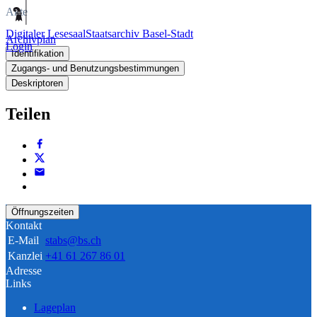
Akte
Digitaler Lesesaal
Staatsarchiv Basel-Stadt
Archivplan
Login
Identifikation
Zugangs- und Benutzungsbestimmungen
Deskriptoren
Teilen
Öffnungszeiten
Kontakt
E-Mail
stabs@bs.ch
Kanzlei
+41 61 267 86 01
Adresse
Links
Lageplan