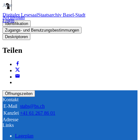
Akte
Digitaler Lesesaal
Staatsarchiv Basel-Stadt
Archivplan
Login
Identifikation
Zugangs- und Benutzungsbestimmungen
Deskriptoren
Teilen
Öffnungszeiten
Kontakt
E-Mail
stabs@bs.ch
Kanzlei
+41 61 267 86 01
Adresse
Links
Lageplan