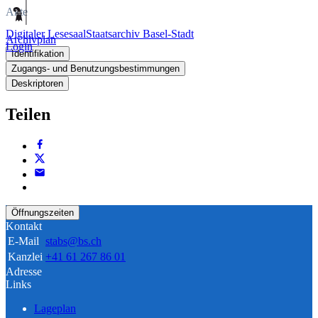
Akte
Digitaler Lesesaal
Staatsarchiv Basel-Stadt
Archivplan
Login
Identifikation
Zugangs- und Benutzungsbestimmungen
Deskriptoren
Teilen
Öffnungszeiten
Kontakt
E-Mail
stabs@bs.ch
Kanzlei
+41 61 267 86 01
Adresse
Links
Lageplan