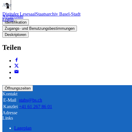
Akte
Digitaler Lesesaal
Staatsarchiv Basel-Stadt
Archivplan
Login
Identifikation
Zugangs- und Benutzungsbestimmungen
Deskriptoren
Teilen
Öffnungszeiten
Kontakt
E-Mail
stabs@bs.ch
Kanzlei
+41 61 267 86 01
Adresse
Links
Lageplan