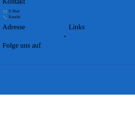
Kontakt
E-Mail
stabs@bs.ch
Kanzlei
+41 61 267 86 01
Adresse
Links
Lageplan
Folge uns auf
Impressum
Disclaimer