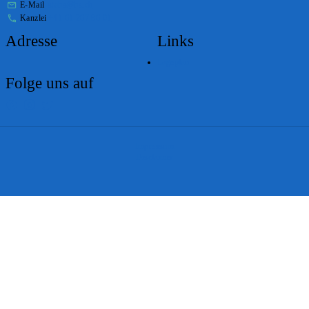
E-Mail
stabs@bs.ch
Kanzlei
+41 61 267 86 01
Adresse
Links
Lageplan
Folge uns auf
Impressum
Disclaimer