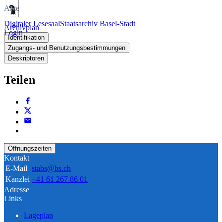
Akte
Digitaler Lesesaal
Staatsarchiv Basel-Stadt
Archivplan
Login
Identifikation
Zugangs- und Benutzungsbestimmungen
Deskriptoren
Teilen
Öffnungszeiten
Kontakt
E-Mail
stabs@bs.ch
Kanzlei
+41 61 267 86 01
Adresse
Links
Lageplan