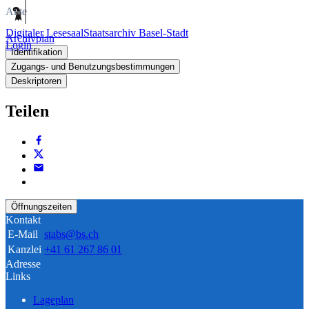
Akte
Digitaler Lesesaal
Staatsarchiv Basel-Stadt
Archivplan
Login
Identifikation
Zugangs- und Benutzungsbestimmungen
Deskriptoren
Teilen
Öffnungszeiten
Kontakt
E-Mail
stabs@bs.ch
Kanzlei
+41 61 267 86 01
Adresse
Links
Lageplan