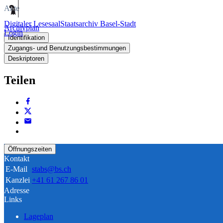
Akte
Digitaler Lesesaal
Staatsarchiv Basel-Stadt
Archivplan
Login
Identifikation
Zugangs- und Benutzungsbestimmungen
Deskriptoren
Teilen
Öffnungszeiten
Kontakt
E-Mail
stabs@bs.ch
Kanzlei
+41 61 267 86 01
Adresse
Links
Lageplan