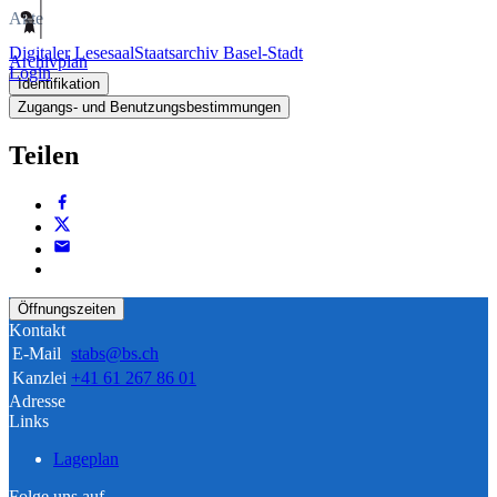
Akte
Digitaler Lesesaal
Staatsarchiv Basel-Stadt
Archivplan
Login
Identifikation
Zugangs- und Benutzungsbestimmungen
Teilen
Öffnungszeiten
Kontakt
E-Mail
stabs@bs.ch
Kanzlei
+41 61 267 86 01
Adresse
Links
Lageplan
Folge uns auf