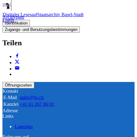
Bild
Digitaler Lesesaal
Staatsarchiv Basel-Stadt
Archivplan
Login
Identifikation
Zugangs- und Benutzungsbestimmungen
Teilen
Öffnungszeiten
Kontakt
E-Mail
stabs@bs.ch
Kanzlei
+41 61 267 86 01
Adresse
Links
Lageplan
Folge uns auf