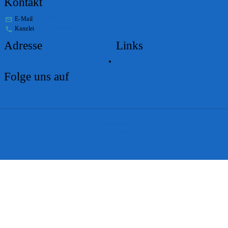
Kontakt
E-Mail
stabs@bs.ch
Kanzlei
+41 61 267 86 01
Adresse
Links
Lageplan
Folge uns auf
Impressum
Disclaimer