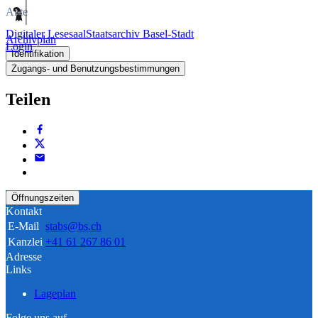
Akte
Digitaler Lesesaal
Staatsarchiv Basel-Stadt
Archivplan
Login
Identifikation
Zugangs- und Benutzungsbestimmungen
Teilen
Öffnungszeiten
Kontakt
E-Mail
stabs@bs.ch
Kanzlei
+41 61 267 86 01
Adresse
Links
Lageplan
Folge uns auf