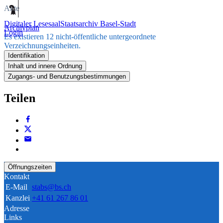
Akte
Digitaler Lesesaal
Staatsarchiv Basel-Stadt
Archivplan
Login
Es existieren 12 nicht-öffentliche untergeordnete
Verzeichnungseinheiten.
Identifikation
Inhalt und innere Ordnung
Zugangs- und Benutzungsbestimmungen
Teilen
Öffnungszeiten
Kontakt
E-Mail
stabs@bs.ch
Kanzlei
+41 61 267 86 01
Adresse
Links