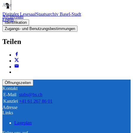
Akte
Digitaler Lesesaal
Staatsarchiv Basel-Stadt
Archivplan
Login
Identifikation
Zugangs- und Benutzungsbestimmungen
Teilen
Öffnungszeiten
Kontakt
E-Mail
stabs@bs.ch
Kanzlei
+41 61 267 86 01
Adresse
Links
Lageplan
Folge uns auf