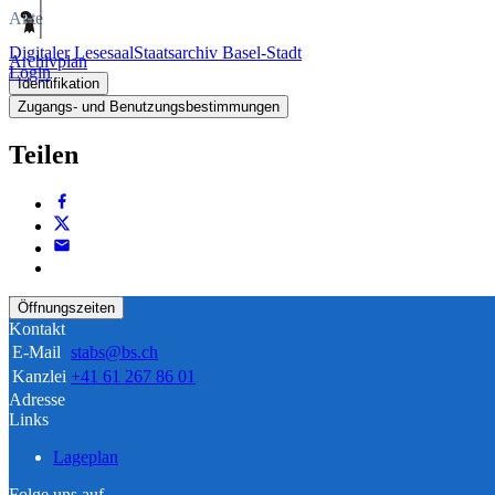
Akte
Digitaler Lesesaal
Staatsarchiv Basel-Stadt
Archivplan
Login
Identifikation
Zugangs- und Benutzungsbestimmungen
Teilen
Öffnungszeiten
Kontakt
E-Mail
stabs@bs.ch
Kanzlei
+41 61 267 86 01
Adresse
Links
Lageplan
Folge uns auf