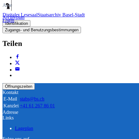
Akte
Digitaler Lesesaal
Staatsarchiv Basel-Stadt
Archivplan
Login
Identifikation
Zugangs- und Benutzungsbestimmungen
Teilen
Öffnungszeiten
Kontakt
E-Mail
stabs@bs.ch
Kanzlei
+41 61 267 86 01
Adresse
Links
Lageplan
Folge uns auf