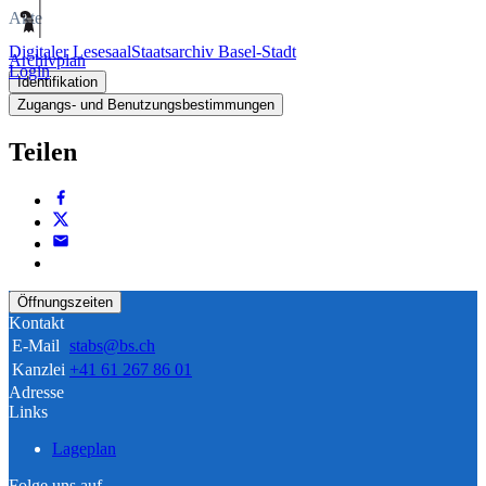
Akte
Digitaler Lesesaal
Staatsarchiv Basel-Stadt
Archivplan
Login
Identifikation
Zugangs- und Benutzungsbestimmungen
Teilen
Öffnungszeiten
Kontakt
E-Mail
stabs@bs.ch
Kanzlei
+41 61 267 86 01
Adresse
Links
Lageplan
Folge uns auf