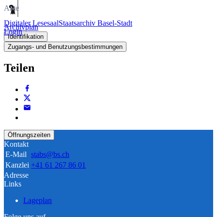
Akte
Digitaler Lesesaal
Staatsarchiv Basel-Stadt
Archivplan
Login
Identifikation
Zugangs- und Benutzungsbestimmungen
Teilen
Öffnungszeiten
Kontakt
E-Mail
stabs@bs.ch
Kanzlei
+41 61 267 86 01
Adresse
Links
Lageplan
Folge uns auf