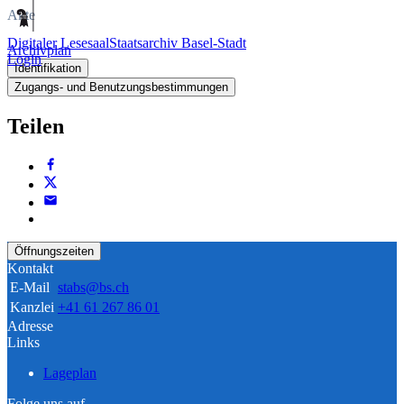
Akte
Digitaler Lesesaal
Staatsarchiv Basel-Stadt
Archivplan
Login
Identifikation
Zugangs- und Benutzungsbestimmungen
Teilen
Öffnungszeiten
Kontakt
E-Mail
stabs@bs.ch
Kanzlei
+41 61 267 86 01
Adresse
Links
Lageplan
Folge uns auf